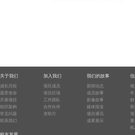
关于我们
加入我们
我们的故事
信
成长历程
项目成员
新闻动态
规
愿景使命
项目区域
成员故事
年
开展项目
工作团队
影像故事
财
组织架构
合作伙伴
媒体报道
获
常见问题
资助方
项目通讯
项
联系我们
成果展示
重
机
校友发展